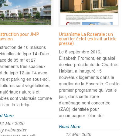
struction pour JMP
Urbanisme La Roseraie : un
ansion
quartier éclot (extrait article
presse)
struction de 10 maisons
Le 8 septembre 2016,
viduelles de type T4 d’une
Élisabeth Fromont, en qualité
face de 85 m² et 27
de vice-présidente de Chartres
artements très spacieux
Habitat, a inauguré 15
nt du type T2 au T4 avec
nouveaux logements dans le
ins et parking en sous-sol.
quartier de la Roseraie. C’est le
toitures sont végétalisées,
premier programme qui voit le
matériaux naturels et
jour, dans cette zone
ables sont valorisés comme
d’aménagement concertée
ois ou la la briqu
(ZAC) identifiée pour
d More
accompagner l’élan de
12 Mar 2020
Read More
by webmaster
12 Mar 2020