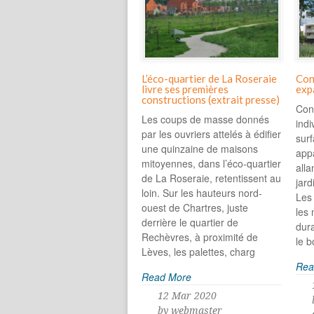
L’éco-quartier de La Roseraie
Con
livre ses premières
exp
constructions (extrait presse)
Con
Les coups de masse donnés
indi
par les ouvriers attelés à édifier
sur
une quinzaine de maisons
app
mitoyennes, dans l’éco-quartier
alla
de La Roseraie, retentissent au
jard
loin. Sur les hauteurs nord-
Les 
ouest de Chartres, juste
les 
derrière le quartier de
dur
Rechèvres, à proximité de
le b
Lèves, les palettes, charg
Rea
Read More
12 Mar 2020
by webmaster