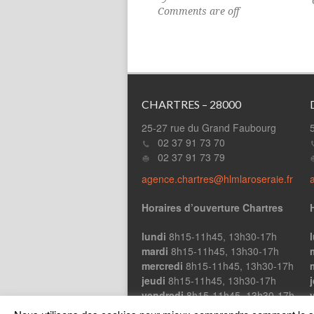
Comments are off
CHARTRES – 28000
25-27 rue du Grand Faubourg
02 37 91 73 70
02 37 91 73 79
agence.chartres@hlmlaroseraie.fr
Horaires d’ouverture Chartres
lundi
8h15-11h45, 13h30-17h
mardi
8h15-11h45, 13h30-17h
mercredi
8h15-11h45, 13h30-17h
jeudi
8h15-11h45, 13h30-17h
vendredi
8h15-11h45, 13h30-17h