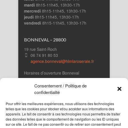
mardi
8h15-11h45, 13h30-17h
mercredi
8h15-11h45, 13h30-17h
jeudi
8h15-11h45, 13h30-17h
vendredi
8h15-11h45, 13h30-17h
BONNEVAL – 28800
19 rue Saint-Roch
06 74 91 80 53
agence.bonneval@hlmlaroseraie.fr
Horaires d’ouverture Bonneval
lundi
9h00 à 12h00
Consentement / Politique de
jeudi
14h00 à 16h30
confidentialité
Pour offrir les meilleures expériences, nous utilisons des technologies
Autres liens
telles que les cookies pour stocker et/ou accéder aux informations des
appareils. Le fait de consentir à ces technologies nous permettra de traiter
Contact Chartres (siège)
des données telles que le comportement de navigation ou les ID uniques
sur ce site. Le fait de ne pas consentir ou de retirer son consentement peut